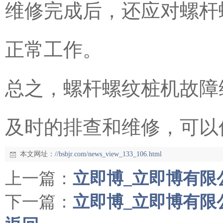
维修完成后，还应对螺杆
正常工作。
总之，螺杆螺纹桩机故障维
及时的排查和维修，可以保证
本文网址：
//bsbjr.com/news_view_133_106.html
上一篇：
立即博_立即博有限
下一篇：
立即博_立即博有限