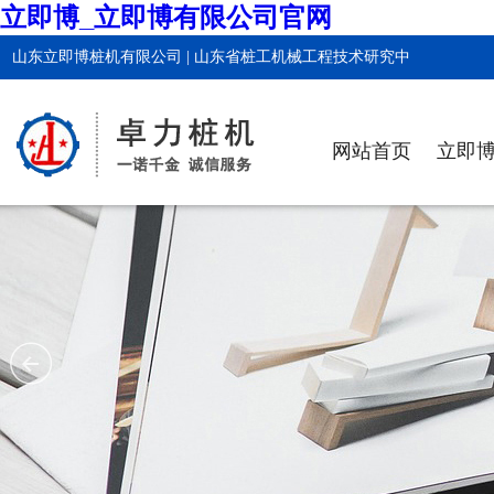
立即博_立即博有限公司官网
山东立即博桩机有限公司 | 山东省桩工机械工程技术研究中
心！
网站首页
立即博
即博有
司官网
立即