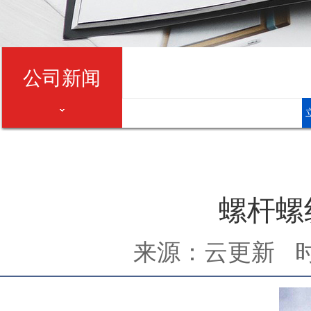
公司新闻
螺杆螺
来源：云更新
时