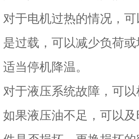
对于电机过热的情况，可
是过载，可以减少负荷或增加冷
适当停机降温。
对于液压系统故障
如果液压油不足，可以及时加